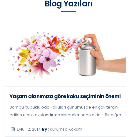
Blog Yazıları
mi
Kokuların karar vermemizdeki etkisi
h
ğer.
Koku moleküllerinin beyinle yaptığı işbirliği sayesinde
algılanan kokuya göre değişen ruh halimiz ve kokuların
karar.