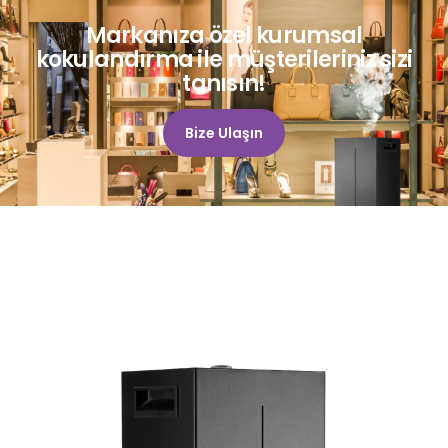
Markanıza özel kurumsal
kokulandırma ile müşterileriniz sizi
tanısın!
Bize Ulaşın